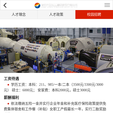
Tog
人才理念
人才政策
校园招聘
navi
工资待遇
学历工资：本科：211、985/一本/二本（3500元/3300元/3000
元） 硕士：6000元； 安家费：本科2000元，硕士3000元
薪酬福利
依法缴纳五险一金并实行企业年金和补充医疗保险政策提供免
费集体宿舍和工作餐（补贴）女职工产假最长一年，实行二胎奖励